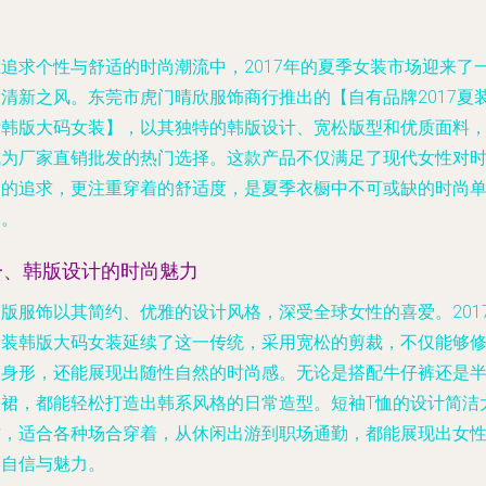
在追求个性与舒适的时尚潮流中，2017年的夏季女装市场迎来了
股清新之风。东莞市虎门晴欣服饰商行推出的【自有品牌2017夏
女韩版大码女装】，以其独特的韩版设计、宽松版型和优质面料
成为厂家直销批发的热门选择。这款产品不仅满足了现代女性对
尚的追求，更注重穿着的舒适度，是夏季衣橱中不可或缺的时尚
品。
一、韩版设计的时尚魅力
韩版服饰以其简约、优雅的设计风格，深受全球女性的喜爱。201
夏装韩版大码女装延续了这一传统，采用宽松的剪裁，不仅能够
饰身形，还能展现出随性自然的时尚感。无论是搭配牛仔裤还是
身裙，都能轻松打造出韩系风格的日常造型。短袖T恤的设计简洁
方，适合各种场合穿着，从休闲出游到职场通勤，都能展现出女
的自信与魅力。