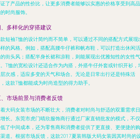
保证了产品的性价比，让更多消费者能够以实惠的价格享受到高
质的时尚服饰。
四、多样化的穿搭建议
这款短袖T恤的设计简约而不简单，可以通过不同的搭配方式展现
多样的风格。例如，搭配高腰牛仔裤和帆布鞋，可以打造出休闲
力的街头风；搭配半身长裙和凉鞋，则能展现出优雅知性的女性
质。T恤的宽松设计还适合作为内搭，外搭牛仔外套或针织开衫，
加层次感，适应多变的天气和场合。无论是日常出行还是特殊活
动，这款T恤都能成为时尚造型的得力助手。
五、市场前景与消费者反馈
随着大码女装市场的不断壮大，消费者对时尚与舒适的双重需求
益增长。东莞市虎门晴欣服饰商行通过厂家直销批发的模式，不
降低了中间成本，还为零售商和消费者提供了更直接、更便捷的
物渠道。根据市场反馈，这款2017夏装韩版大码女装因其时尚的