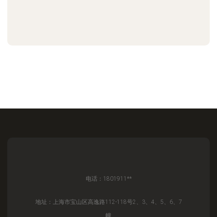
电话：1801911**
地址：上海市宝山区高逸路112-118号2、3、4、5、6、7
幢