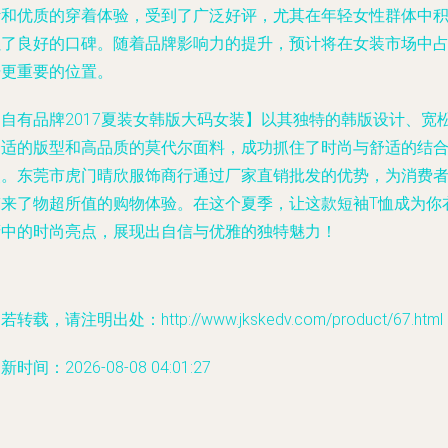
计和优质的穿着体验，受到了广泛好评，尤其在年轻女性群体中
累了良好的口碑。随着品牌影响力的提升，预计将在女装市场中
据更重要的位置。
【自有品牌2017夏装女韩版大码女装】以其独特的韩版设计、宽
舒适的版型和高品质的莫代尔面料，成功抓住了时尚与舒适的结
点。东莞市虎门晴欣服饰商行通过厂家直销批发的优势，为消费
带来了物超所值的购物体验。在这个夏季，让这款短袖T恤成为你
橱中的时尚亮点，展现出自信与优雅的独特魅力！
若转载，请注明出处：http://www.jkskedv.com/product/67.html
新时间：2026-08-08 04:01:27