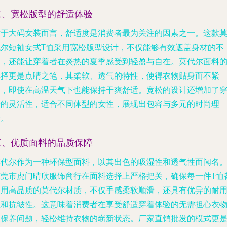
二、宽松版型的舒适体验
对于大码女装而言，舒适度是消费者最为关注的因素之一。这款
代尔短袖女式T恤采用宽松版型设计，不仅能够有效遮盖身材的不
足，还能让穿着者在炎热的夏季感受到轻盈与自在。莫代尔面料
选择更是点睛之笔，其柔软、透气的特性，使得衣物贴身而不紧
绷，即使在高温天气下也能保持干爽舒适。宽松的设计还增加了
着的灵活性，适合不同体型的女性，展现出包容与多元的时尚理
念。
三、优质面料的品质保障
莫代尔作为一种环保型面料，以其出色的吸湿性和透气性而闻名
东莞市虎门晴欣服饰商行在面料选择上严格把关，确保每一件T恤
采用高品质的莫代尔材质，不仅手感柔软顺滑，还具有优异的耐
性和抗皱性。这意味着消费者在享受舒适穿着体验的无需担心衣
的保养问题，轻松维持衣物的崭新状态。厂家直销批发的模式更