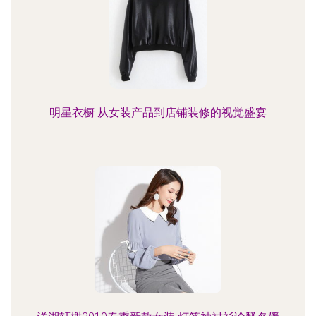
明星衣橱 从女装产品到店铺装修的视觉盛宴