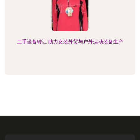
二手设备转让 助力女装外贸与户外运动装备生产