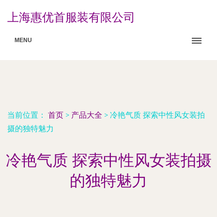
上海惠优首服装有限公司
MENU
当前位置：
首页
>
产品大全
>
冷艳气质 探索中性风女装拍
摄的独特魅力
冷艳气质 探索中性风女装拍摄
的独特魅力