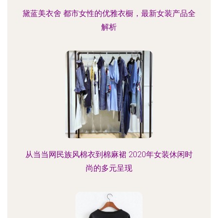
黛蓝美衣舍 都市女性的优雅衣橱，最新女装产品全
解析
从当当网民族风棉衣到棉麻裙 2020年女装休闲时
尚的多元呈现