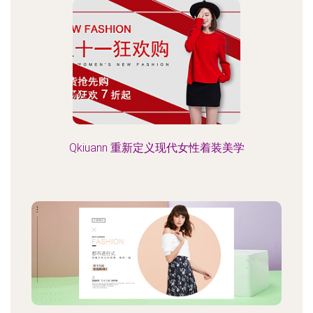
Qkiuann 重新定义现代女性着装美学